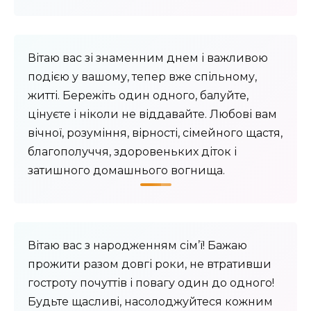
Вітаю вас зі знаменним днем ​​і важливою
подією у вашому, тепер вже спільному,
житті. Бережіть один одного, балуйте,
цінуєте і ніколи не віддавайте. Любові вам
вічної, розуміння, вірності, сімейного щастя,
благополуччя, здоровеньких діток і
затишного домашнього вогнища.
Вітаю вас з народженням сім’ї! Бажаю
прожити разом довгі роки, не втративши
гостроту почуттів і повагу один до одного!
Будьте щасливі, насолоджуйтеся кожним