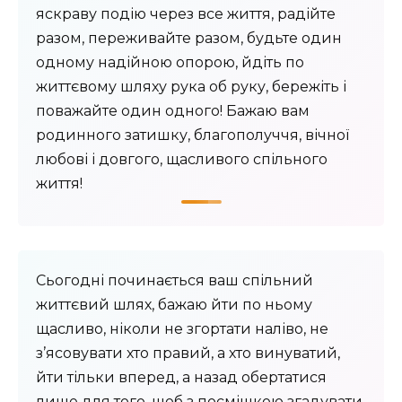
яскраву подію через все життя, радійте
разом, переживайте разом, будьте один
одному надійною опорою, йдіть по
життєвому шляху рука об руку, бережіть і
поважайте один одного! Бажаю вам
родинного затишку, благополуччя, вічної
любові і довгого, щасливого спільного
життя!
Сьогодні починається ваш спільний
життєвий шлях, бажаю йти по ньому
щасливо, ніколи не згортати наліво, не
з’ясовувати хто правий, а хто винуватий,
йти тільки вперед, а назад обертатися
лише для того, щоб з посмішкою згадувати