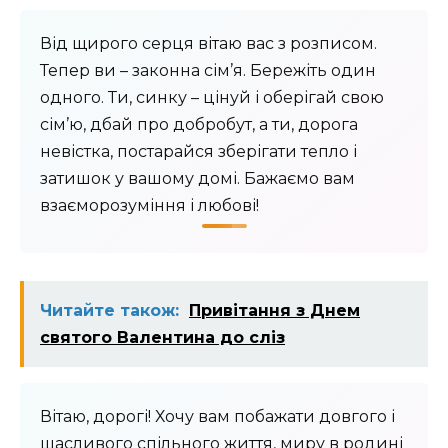
Від щирого серця вітаю вас з розписом.
Тепер ви – законна сім’я. Бережіть один
одного. Ти, синку – цінуй і оберігай свою
сім’ю, дбай про добробут, а ти, дорога
невістка, постарайся зберігати тепло і
затишок у вашому домі. Бажаємо вам
взаєморозуміння і любові!
Читайте також:
Привітання з Днем
святого Валентина до сліз
Вітаю, дорогі! Хочу вам побажати довгого і
щасливого спільного життя, миру в родині