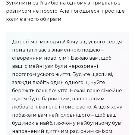
Зупинити свій вибір на одному з привітань з
розписом не просто. Але погодьтеся, простіше
коли є з чого обирати.
Дорогі мої молодята! Хочу від усього серця
привітати вас з знаменною подією –
створенням нової сім’ї. Бажаю вам, щоб
ваші сімейні узи були нерозривні
протягом усього життя. Будьте щасливі,
завжди любіть один одного, цінуйте і
бережіть ваші почуття. Нехай ваше сімейне
щастя буде барвистим, наповненим
любов’ю, ніжністю і пристрастю. А ще я хочу
побажати вам найголовнішого – щоб ваш
будинок в найближчому майбутньому був
наповнений дитячим радісним сміхом.