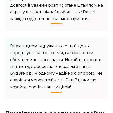
довгоочікуваний розпис стане штампом на
серці у вигляді вічної любові і між Вами
завжди буде тепле взаєморозуміння!
Вітаю з днем ​​одруження! У цей день
народжується ваша сім’я, і ​​я бажаю вам
обом величезного щастя. Нехай відносини
міцніють, дорослішають разом з вами.
Будьте один одному надійною опорою і не
сваріться через дрібниці. Радійте життю,
кохайте, ростіть ваших дітей!