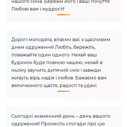
нашого сина. Бережи його і ваші почуття!
Любові вам і мудрості!
Дорогі молодята, вітаємо вас з щасливим
днем ​​одруження! Любіть, бережіть,
поважайте один одного. Нехай ваш
будинок буде повною чашею, нехай в
ньому звучить дитячий сміх і завжди
живуть віра, надія і любов. Бажаємо вам
величезного щастя, радості та удачі.
Сьогодні знаменний день – день вашого
одруження! Пронесіть спогади про цю