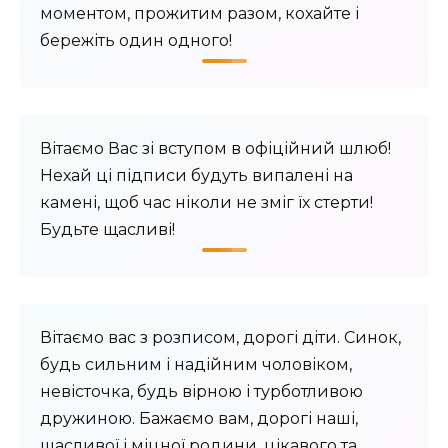
моментом, прожитим разом, кохайте і
бережіть один одного!
Вітаємо Вас зі вступом в офіційний шлюб!
Нехай ці підписи будуть випалені на
камені, щоб час ніколи не зміг їх стерти!
Будьте щасливі!
Вітаємо вас з розписом, дорогі діти. Синок,
будь сильним і надійним чоловіком,
невісточка, будь вірною і турботливою
дружиною. Бажаємо вам, дорогі наші,
щасливої і міцної родини, цікавого та