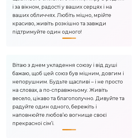
і за вікном, радості у ваших серцях і на
ваших обличчях. Любіть міцно, мрійте
красиво, живіть розкішно та завжди
підтримуйте один одного!
Вітаю з днем ​​укладення союзу і від душі
бажаю, щоб цей союз був міцним, довгим і
непорушним. Будьте щасливі – і не просто
на словах, а по-справжньому. Живіть
весело, цікаво та благополучно. Дивуйте та
радуйте один одного, бережіть і
наповнюйте любов’ю вогнище своєї
прекрасної сім’ї.