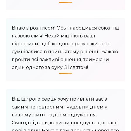
Вітаю з розписом! Ось і народився союз під
назвою сім’я! Нехай міцніють ваші
відносини, щоб жодного разу в житті не
сумнівалися в прийнятому рішенні. Бажаю
пройти всі важливі рішення, тримаючи
один одного за руку. Зі святом!
Від щирого серця хочу привітати вас з
самим неповторним і чудовим днем ​​у
вашому житті – з днем ​​одруження.
Сьогодні день, коли ви поєднуєте дві ваші
долі в одну. Бажаю вам пронести через все