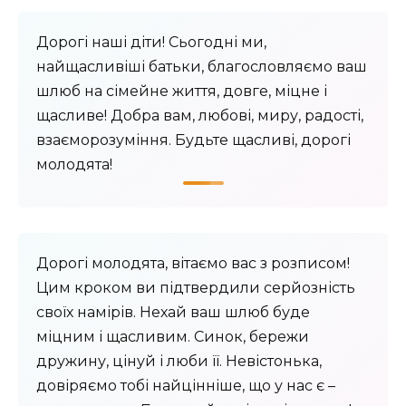
Дорогі наші діти! Сьогодні ми,
найщасливіші батьки, благословляємо ваш
шлюб на сімейне життя, довге, міцне і
щасливе! Добра вам, любові, миру, радості,
взаєморозуміння. Будьте щасливі, дорогі
молодята!
Дорогі молодята, вітаємо вас з розписом!
Цим кроком ви підтвердили серйозність
своїх намірів. Нехай ваш шлюб буде
міцним і щасливим. Синок, бережи
дружину, цінуй і люби її. Невістонька,
довіряємо тобі найцінніше, що у нас є –