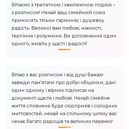
Вітаємо з трепетною і хвилюючою подією –
з розписом! Нехай ваш сімейний союз
приносить тільки гармонію і душевну
радість. Великої вам любові, ніжності,
терпіння і розуміння. Ви доповнення один
одного, живіть у щасті і радості!
Вітаю з вас розписом і від душі бажаю
завжди пам’ятати про добрі обіцянки, дані
один одному і вірних підписах на
документі щастя і любові. Нехай сімейне
життя сповнене буде сюрпризів і солодких
миттєвостей, нехай на спільному шляху вас
чекає багато радощів та великих перемог.