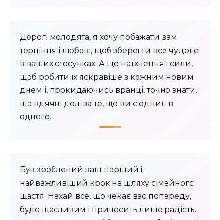
Дорогі молодята, я хочу побажати вам
терпіння і любові, щоб зберегти все чудове
в ваших стосунках. А ще натхнення і сили,
щоб робити їх яскравіше з кожним новим
днем ​​і, прокидаючись вранці, точно знати,
що вдячні долі за те, що ви є однин в
одного.
Був зроблений ваш перший і
найважливіший крок на шляху сімейного
щастя. Нехай все, що чекає вас попереду,
буде щасливим і приносить лише радість.