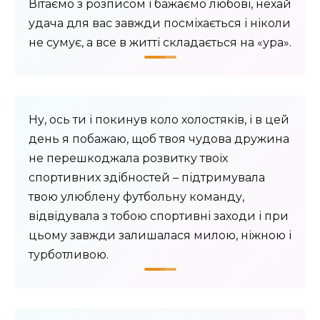
Вітаємо з розписом і бажаємо любові, нехай
удача для вас завжди посміхається і ніколи
не сумує, а все в житті складається на «ура».
Ну, ось ти і покинув коло холостяків, і в цей
день я побажаю, щоб твоя чудова дружина
не перешкоджала розвитку твоїх
спортивних здібностей – підтримувала
твою улюблену футбольну команду,
відвідувала з тобою спортивні заходи і при
цьому завжди залишалася милою, ніжною і
турботливою.