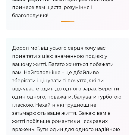
принесе вам щастя, розуміння і
благополуччя!
Дорогі мої, від усього серця хочу вас
привітати з цією знаменною подією у
вашому житті. Багато хочеться побажати
вам. Найголовніше – це дбайливо
зберігати і цінувати ті почуття, які ви
відчуваєте один до одного зараз. Берегти
один одного, поважати, балувати турботою
і ласкою. Нехай ніякі труднощі не
затьмарюють ваше життя. Бажаю вам в
житті побільше романтики і яскравих
вражень. Бути один для одного надійною