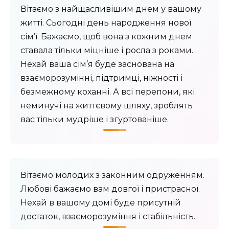
Вітаємо з найщасливішим днем ​​у вашому
житті. Сьогодні день народження нової
сім’ї. Бажаємо, щоб вона з кожним днем ​​
ставала тільки міцніше і росла з роками.
Нехай ваша сім’я буде заснована на
взаєморозумінні, підтримці, ніжності і
безмежному коханні. А всі перепони, які
неминучі на життєвому шляху, зроблять
вас тільки мудріше і згуртованіше.
Вітаємо молодих з законним одруженням.
Любові бажаємо вам довгої і пристрасної.
Нехай в вашому домі буде присутній
достаток, взаєморозуміння і стабільність.